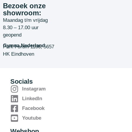
Bezoek onze
showroom:
Maandag t/m vrijdag
8.30 – 17.00 uur
geopend
Gymna Nederland
Park Forum 1106, 5657
HK Eindhoven
Socials
Instagram
LinkedIn
Facebook
Youtube
Webshop