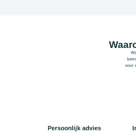
Waaro
Wi
betr
voor 
Persoonlijk advies
I