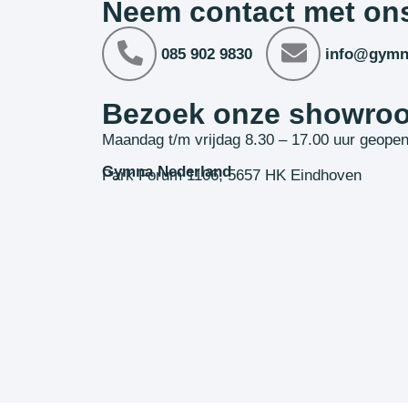
Neem contact met on
085 902 9830
info@gymn
Bezoek onze showro
Maandag t/m vrijdag 8.30 – 17.00 uur geope
Gymna Nederland
Park Forum 1106, 5657 HK Eindhoven