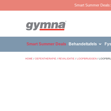
Smart Summer Deals: p
Smart Summer Deals
Behandeltafels
Fys
HOME
/
OEFENTHERAPIE
/
REVALIDATIE
/
LOOPBRUGGEN
/ LOOPBRU