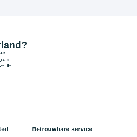
rland?
 en
 gaan
ze die
eit
Betrouwbare service