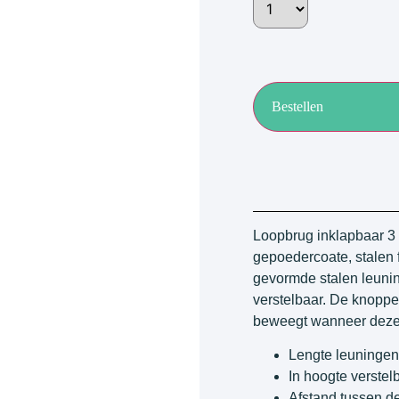
Bestellen
Loopbrug inklapbaar 3 
gepoedercoate, stalen
gevormde stalen leunin
verstelbaar. De knoppe
beweegt wanneer deze d
Lengte leuningen
In hoogte verstel
Afstand tussen d