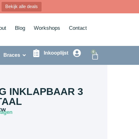
Bekijk alle deals
out
Blog
Workshops
Contact
0
Inkooplijst
Braces
G INKLAPBAAR 3
TAAL
tw
dagen