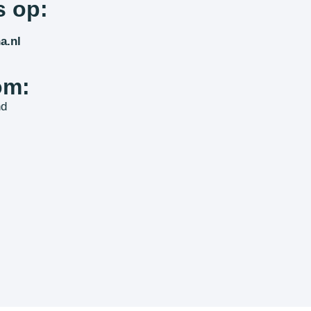
s op:
a.nl
om:
nd