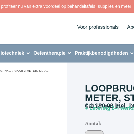
rofiteer nu van extra voordeel op behandeltafels, supplies en meer
Voor professionals
Ab
iotechniek
Oefentherapie
Praktijkbenodigdheden
G INKLAPBAAR 3 METER, STAAL
LOOPBRU
METER, S
€
1.190,00
incl. b
€
983,47
excl. btw
● Levering 2-4 werk
Aantal: