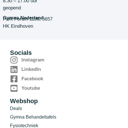
8.30 – 17.00 uur
geopend
Gymna Nederland
Park Forum 1106, 5657
HK Eindhoven
Socials
Instagram
LinkedIn
Facebook
Youtube
Webshop
Deals
Gymna Behandeltafels
Fysiotechniek