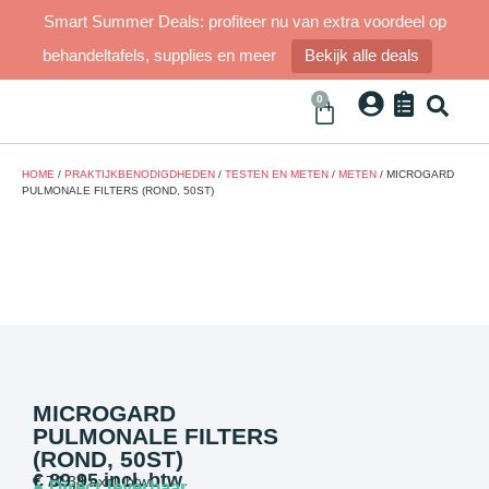
Smart Summer Deals: profiteer nu van extra voordeel op
behandeltafels, supplies en meer
Bekijk alle deals
0
HOME
/
PRAKTIJKBENODIGDHEDEN
/
TESTEN EN METEN
/
METEN
/ MICROGARD
PULMONALE FILTERS (ROND, 50ST)
MICROGARD
PULMONALE FILTERS
(ROND, 50ST)
€
89,95
incl. btw
€
74,34
excl. btw
● Direct leverbaar