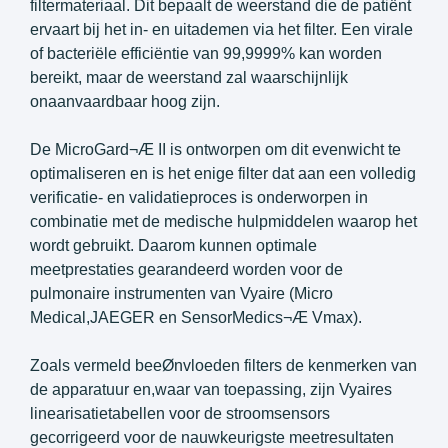
filtermateriaal. Dit bepaalt de weerstand die de patiënt
ervaart bij het in- en uitademen via het filter. Een virale
of bacteriële efficiëntie van 99,9999% kan worden
bereikt, maar de weerstand zal waarschijnlijk
onaanvaardbaar hoog zijn.
De MicroGard¬Æ II is ontworpen om dit evenwicht te
optimaliseren en is het enige filter dat aan een volledig
verificatie- en validatieproces is onderworpen in
combinatie met de medische hulpmiddelen waarop het
wordt gebruikt. Daarom kunnen optimale
meetprestaties gearandeerd worden voor de
pulmonaire instrumenten van Vyaire (Micro
Medical,JAEGER en SensorMedics¬Æ Vmax).
Zoals vermeld beeØnvloeden filters de kenmerken van
de apparatuur en,waar van toepassing, zijn Vyaires
linearisatietabellen voor de stroomsensors
gecorrigeerd voor de nauwkeurigste meetresultaten