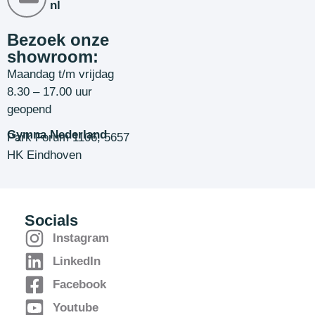
nl
Bezoek onze
showroom:
Maandag t/m vrijdag
8.30 – 17.00 uur
geopend
Gymna Nederland
Park Forum 1106, 5657
HK Eindhoven
Socials
Instagram
LinkedIn
Facebook
Youtube