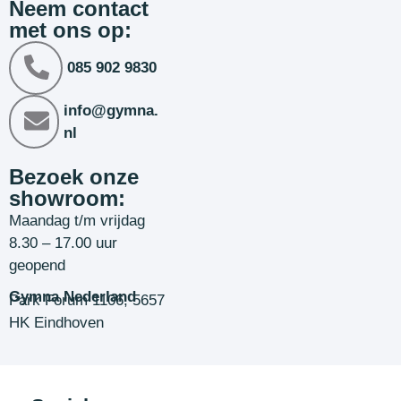
Neem contact
met ons op:
085 902 9830
info@gymna.
nl
Bezoek onze
showroom:
Maandag t/m vrijdag
8.30 – 17.00 uur
geopend
Gymna Nederland
Park Forum 1106, 5657
HK Eindhoven