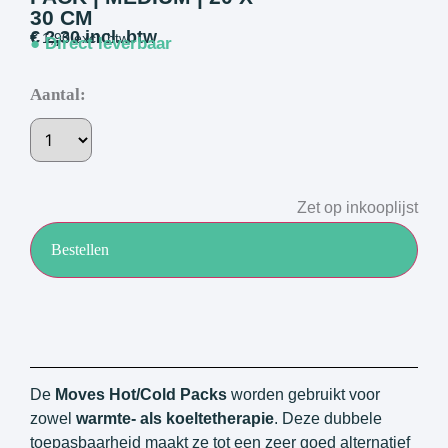
30 CM
€
2,30
incl. btw
€
1,90
excl. btw
● Direct leverbaar
Aantal:
Zet op inkooplijst
Bestellen
De
Moves Hot/Cold Packs
worden gebruikt voor
zowel
warmte- als koeltetherapie
. Deze dubbele
toepasbaarheid maakt ze tot een zeer goed alternatief