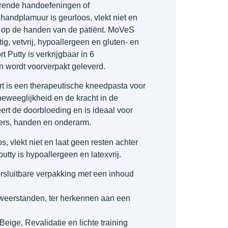
terende handoefeningen of
 handplamuur is geurloos, vlekt niet en
r op de handen van de patiënt. MoVeS
ftig, vetvrij, hypoallergeen en gluten- en
t Putty is verkrijgbaar in 6
 wordt voorverpakt geleverd.
t is een therapeutische kneedpasta voor
beweeglijkheid en de kracht in de
eert de doorbloeding en is ideaal voor
gers, handen en onderarm.
s, vlekt niet en laat geen resten achter
tty is hypoallergeen en latexvrij.
ersluitbare verpakking met een inhoud
6 weerstanden, ter herkennen aan een
 Beige, Revalidatie en lichte training