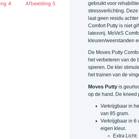
gebruikt voor rehabili
stressverlichting. Deze
laat geen residu achte
Comfort Putty is niet gi
latexvrij. MoVeS Comfor
kleuren/weerstanden en
De Moves Putty Comfor
het verbeteren van de 
spieren. De klei stimul
het trainen van de vin
Moves Putty
is geurloo
op de hand. De kneed pu
Verkrijgbaar in h
van 85 gram.
Verkrijgbaar in 
eigen kleur.
Extra Licht: