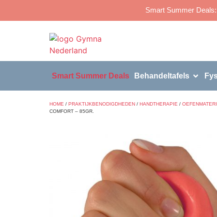
Smart Summer Deals: p
Smart Summer Deals
Behandeltafels
Fys
HOME
/
PRAKTIJKBENODIGDHEDEN
/
HANDTHERAPIE
/
OEFENMATERI
COMFORT – 85GR.