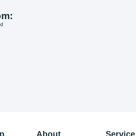
om:
nd
p
About
Service