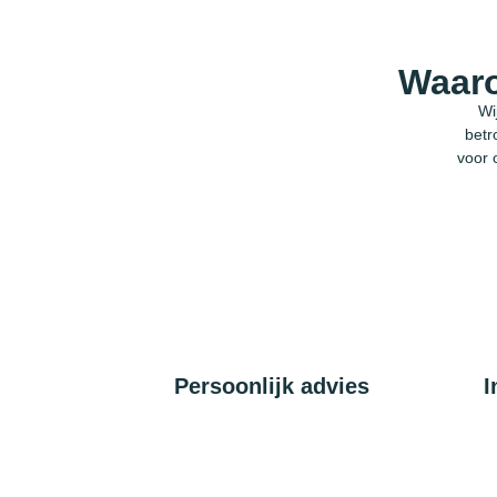
Waaro
Wi
betr
voor 
Persoonlijk advies
I