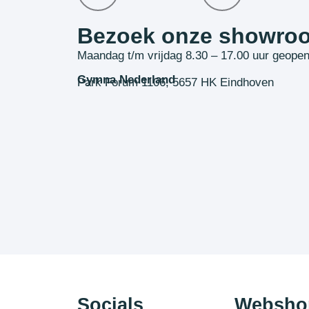
Bezoek onze showro
Maandag t/m vrijdag 8.30 – 17.00 uur geope
Gymna Nederland
Park Forum 1106, 5657 HK Eindhoven
Socials
Websho