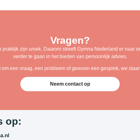
Vragen?
n praktijk zijn uniek. Daarom streeft Gymna Nederland er naar om
verder te gaan in het bieden van persoonlijk advies.
t om een vraag, een probleem of gewoon een gesprek, we staan 
Neem contact op
s op:
a.nl