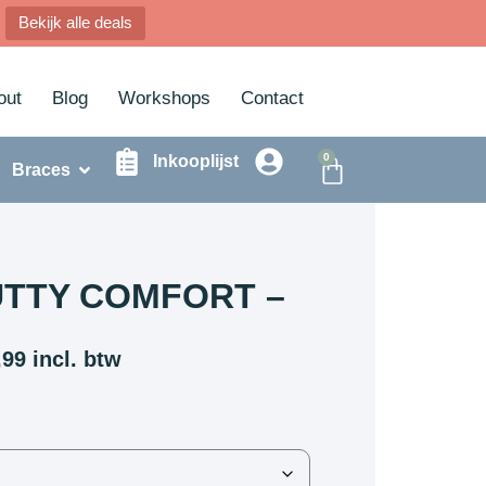
Bekijk alle deals
out
Blog
Workshops
Contact
0
Inkooplijst
Braces
TTY COMFORT –
,99
incl. btw