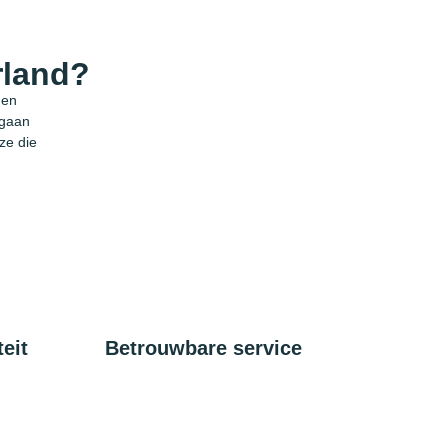
rland?
 en
 gaan
ze die
eit
Betrouwbare service