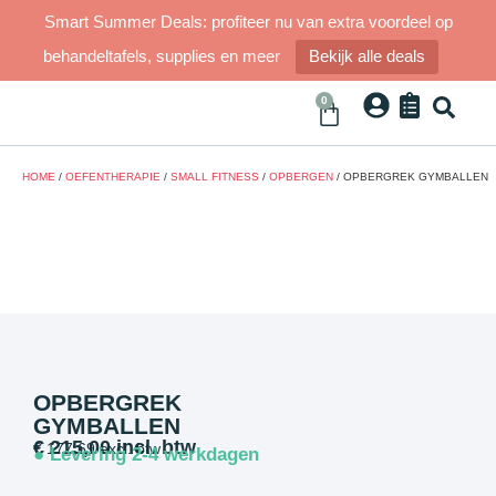
Smart Summer Deals: profiteer nu van extra voordeel op
behandeltafels, supplies en meer
Bekijk alle deals
0
HOME
/
OEFENTHERAPIE
/
SMALL FITNESS
/
OPBERGEN
/ OPBERGREK GYMBALLEN
OPBERGREK
GYMBALLEN
€
215,00
incl. btw
€
177,69
excl. btw
● Levering 2-4 werkdagen