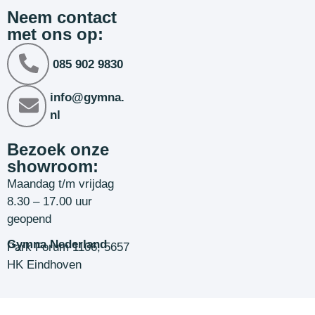
Neem contact
met ons op:
085 902 9830
info@gymna.
nl
Bezoek onze
showroom:
Maandag t/m vrijdag
8.30 – 17.00 uur
geopend
Gymna Nederland
Park Forum 1106, 5657
HK Eindhoven