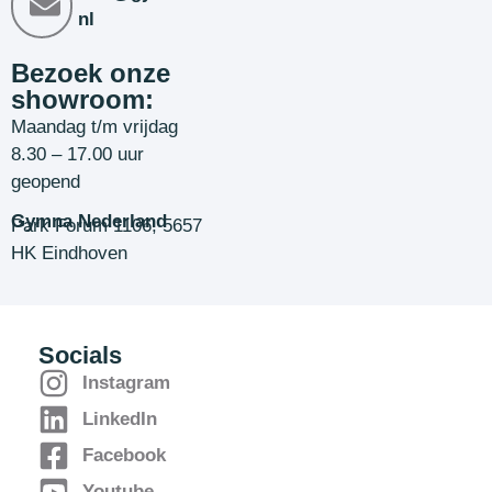
nl
Bezoek onze
showroom:
Maandag t/m vrijdag
8.30 – 17.00 uur
geopend
Gymna Nederland
Park Forum 1106, 5657
HK Eindhoven
Socials
Instagram
LinkedIn
Facebook
Youtube