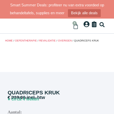
Smart Summer Deals: profiteer nu van extra voordeel op
behandeltafels, supplies en meer
Bekijk alle deals
0
HOME
/
OEFENTHERAPIE
/
REVALIDATIE
/
OVERIGEN
/ QUADRICEPS KRUK
QUADRICEPS KRUK
€
219,00
incl. btw
€
180,99
excl. btw
● circa 4 weken
Aantal: