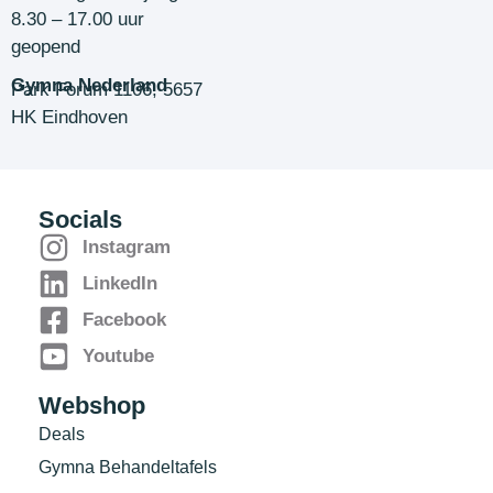
8.30 – 17.00 uur
geopend
Gymna Nederland
Park Forum 1106, 5657
HK Eindhoven
Socials
Instagram
LinkedIn
Facebook
Youtube
Webshop
Deals
Gymna Behandeltafels