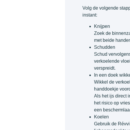
Volg de volgende stapp
instant:
Knijpen
Zoek de binnenzak
met beide handen
Schudden
Schud vervolgens
verkoelende vloei
verspreidt.
In een doek wikk
Wikkel de verkoe
handdoekje voord
Als het ijs direct
het risico op vri
een beschermlaa
Koelen
Gebruik de Révvi