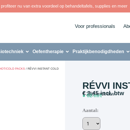
rofiteer nu van extra voordeel op behandeltafels, supplies en meer
Voor professionals
Ab
iotechniek
Oefentherapie
Praktijkbenodigdheden
HOT/COLD PACKS
/ RÉVVI INSTANT COLD
RÉVVI IN
€
3,45
incl. btw
€
2,85
excl. btw
● 02-mrt
Aantal: