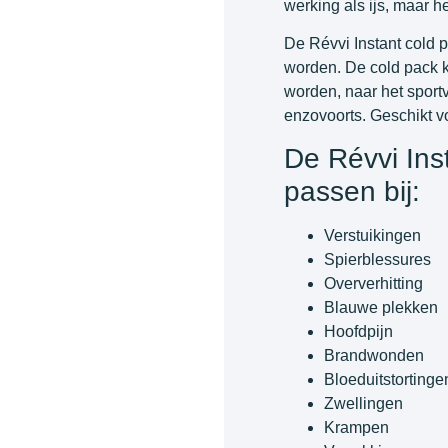
werking als ijs, maar he
De Révvi Instant cold p
worden. De cold pack 
worden, naar het sportv
enzovoorts. Geschikt v
De Révvi Inst
passen bij:
Verstuikingen
Spierblessures
Oververhitting
Blauwe plekken
Hoofdpijn
Brandwonden
Bloeduitstortinge
Zwellingen
Krampen