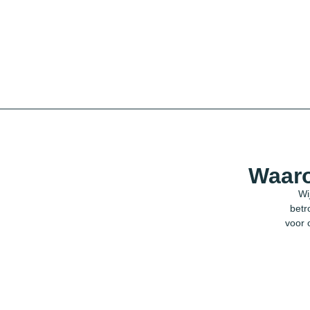
Waaro
Wi
betr
voor 