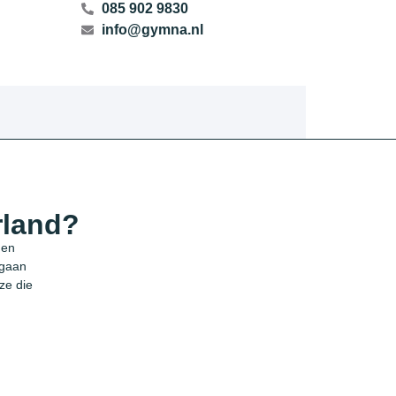
085 902 9830
info@gymna.nl
rland?
 en
 gaan
ze die