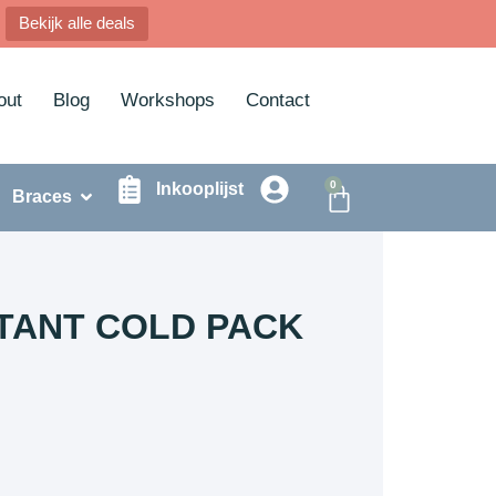
Bekijk alle deals
out
Blog
Workshops
Contact
0
Inkooplijst
Braces
STANT COLD PACK