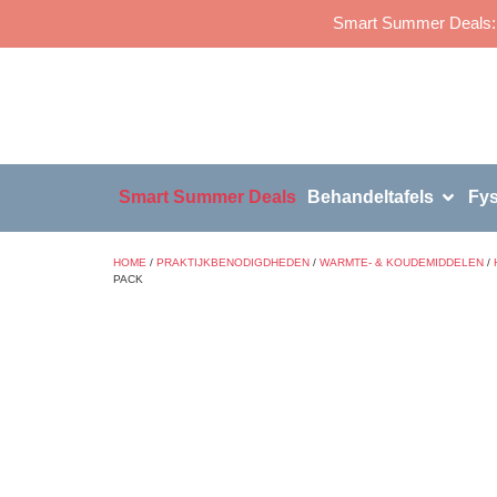
Smart Summer Deals: p
Smart Summer Deals
Behandeltafels
Fys
HOME
/
PRAKTIJKBENODIGDHEDEN
/
WARMTE- & KOUDEMIDDELEN
/
PACK