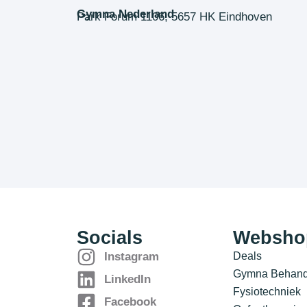
Gymna Nederland
Park Forum 1106, 5657 HK Eindhoven
Socials
Websho
Deals
Instagram
Gymna Behande
LinkedIn
Fysiotechniek
Facebook