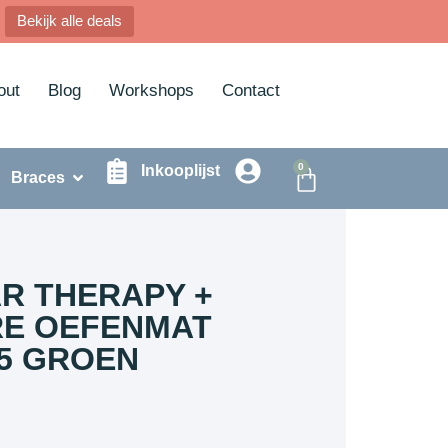
Bekijk alle deals
out
Blog
Workshops
Contact
0
Inkooplijst
Braces
AR THERAPY +
E OEFENMAT
,5 GROEN