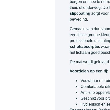
bergen en mee te nemen
thuis of onderweg. De
slipcoating
zorgt voor s
beweging.
Gemaakt van duurzaam,
een frisse groene kleu
professionele uitstrali
schokabsorptie
, waa
het lichaam goed besche
De mat wordt geleverd 
Voordelen op een rij:
Vouwbaar en rui
Comfortabele dik
Anti-slip oppervla
Geschikt voor pr
Hygiënisch en ee