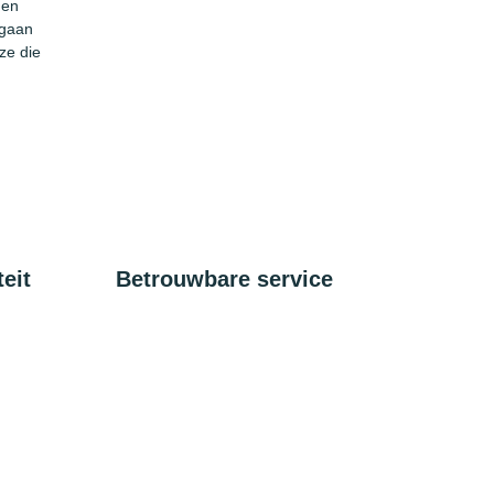
 en
 gaan
ze die
eit
Betrouwbare service