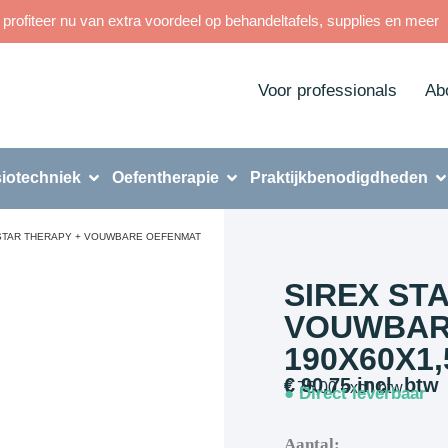
rofiteer nu van extra voordeel op behandeltafels, supplies en meer
Voor professionals
Ab
iotechniek
Oefentherapie
Praktijkbenodigdheden
 STAR THERAPY + VOUWBARE OEFENMAT
SIREX ST
VOUWBAR
190X60X1
€
90,75
incl. btw
€
75,00
excl. btw
● Direct leverbaar
Aantal: