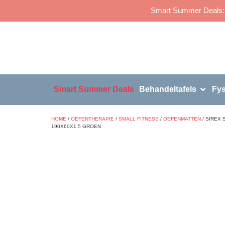
Smart Summer Deals: p
Smart Summer Deals
Behandeltafels
Fys
HOME
/
OEFENTHERAPIE
/
SMALL FITNESS
/
OEFENMATTEN
/ SIREX
190X60X1,5 GROEN