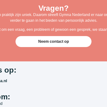
Vragen?
n praktijk zijn uniek. Daarom streeft Gymna Nederland er naar om
verder te gaan in het bieden van persoonlijk advies.
t om een vraag, een probleem of gewoon een gesprek, we staan 
Neem contact op
s op:
a.nl
om:
nd