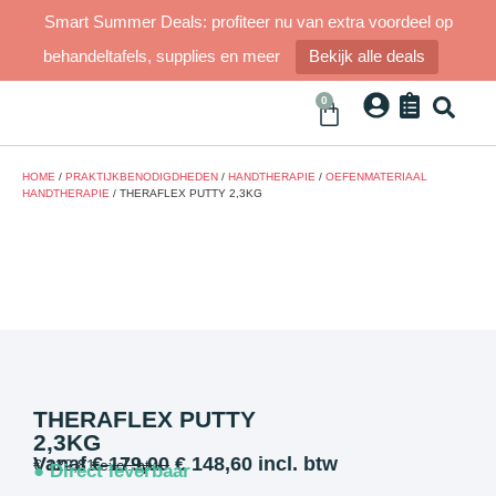
Smart Summer Deals: profiteer nu van extra voordeel op
behandeltafels, supplies en meer
Bekijk alle deals
0
HOME
/
PRAKTIJKBENODIGDHEDEN
/
HANDTHERAPIE
/
OEFENMATERIAAL
HANDTHERAPIE
/ THERAFLEX PUTTY 2,3KG
THERAFLEX PUTTY
2,3KG
Vanaf
€
179,00
€
148,60
incl. btw
€
122,81
excl. btw
● Direct leverbaar