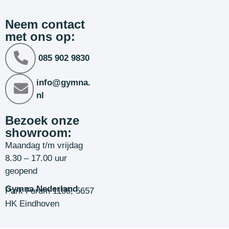
Neem contact
met ons op:
085 902 9830
info@gymna.
nl
Bezoek onze
showroom:
Maandag t/m vrijdag
8.30 – 17.00 uur
geopend
Gymna Nederland
Park Forum 1106, 5657
HK Eindhoven