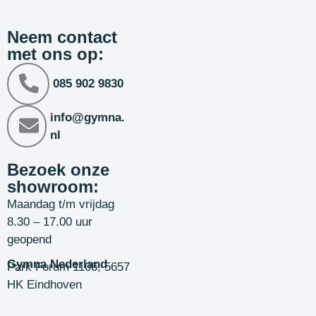
Neem contact
met ons op:
085 902 9830
info@gymna.
nl
Bezoek onze
showroom:
Maandag t/m vrijdag
8.30 – 17.00 uur
geopend
Gymna Nederland
Park Forum 1106, 5657
HK Eindhoven