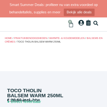
Smart Summer Deals: profiteer nu van extra voordeel op
behandeltafels, supplies en meer
Bekijk alle deals
0
HOME
/
PRAKTIJKBENODIGDHEDEN
/
WARMTE- & KOUDEMIDDELEN
/
BALSEMS EN
CRÈMES
/ TOCO THOLIN BALSEM WARM 250ML
TOCO THOLIN
BALSEM WARM 250ML
€
26,60
incl. btw
€
21,98
excl. btw
● Direct leverbaar