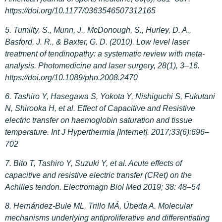
https://doi.org/10.1177/0363546507312165
5. Tumilty, S., Munn, J., McDonough, S., Hurley, D. A.,
Basford, J. R., & Baxter, G. D. (2010). Low level laser
treatment of tendinopathy: a systematic review with meta-
analysis. Photomedicine and laser surgery, 28(1), 3–16.
https://doi.org/10.1089/pho.2008.2470
6. Tashiro Y, Hasegawa S, Yokota Y, Nishiguchi S, Fukutani
N, Shirooka H, et al. Effect of Capacitive and Resistive
electric transfer on haemoglobin saturation and tissue
temperature. Int J Hyperthermia [Internet]. 2017;33(6):696–
702
7. Bito T, Tashiro Y, Suzuki Y, et al. Acute effects of
capacitive and resistive electric transfer (CRet) on the
Achilles tendon. Electromagn Biol Med 2019; 38: 48–54
8. Hernández-Bule ML, Trillo MÁ, Úbeda A. Molecular
mechanisms underlying antiproliferative and differentiating