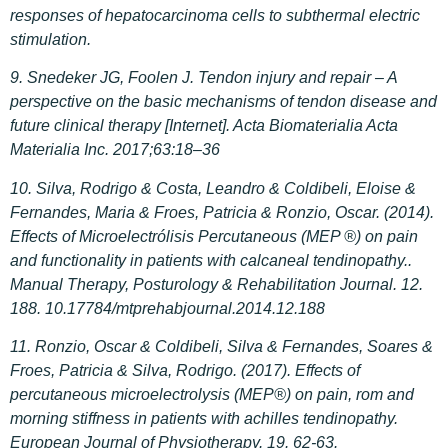
responses of hepatocarcinoma cells to subthermal electric
stimulation.
9. Snedeker JG, Foolen J. Tendon injury and repair – A
perspective on the basic mechanisms of tendon disease and
future clinical therapy [Internet]. Acta Biomaterialia Acta
Materialia Inc. 2017;63:18–36
10. Silva, Rodrigo & Costa, Leandro & Coldibeli, Eloise &
Fernandes, Maria & Froes, Patricia & Ronzio, Oscar. (2014).
Effects of Microelectrólisis Percutaneous (MEP ®) on pain
and functionality in patients with calcaneal tendinopathy..
Manual Therapy, Posturology & Rehabilitation Journal. 12.
188. 10.17784/mtprehabjournal.2014.12.188
11. Ronzio, Oscar & Coldibeli, Silva & Fernandes, Soares &
Froes, Patricia & Silva, Rodrigo. (2017). Effects of
percutaneous microelectrolysis (MEP®) on pain, rom and
morning stiffness in patients with achilles tendinopathy.
European Journal of Physiotherapy. 19. 62-63.