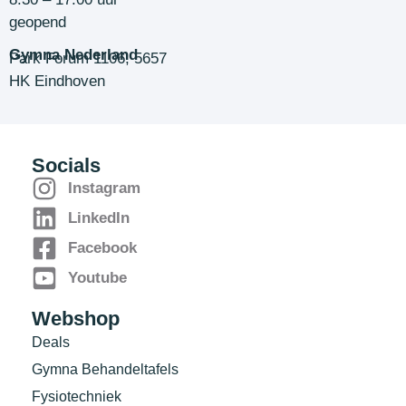
geopend
Gymna Nederland
Park Forum 1106, 5657
HK Eindhoven
Socials
Instagram
LinkedIn
Facebook
Youtube
Webshop
Deals
Gymna Behandeltafels
Fysiotechniek