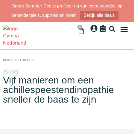
Smart Summer Deals: profiteer nu van extra voordeel op
behandeltafels, supplies en meer
Bekijk alle deals
0
BEKIJK ALLE BLOGS
Blog
Vijf manieren om een
achillespeestendinopathie
sneller de baas te zijn