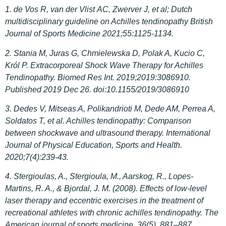
1. de Vos R, van der Vlist AC, Zwerver J, et al; Dutch
multidisciplinary guideline on Achilles tendinopathy British
Journal of Sports Medicine 2021;55:1125-1134.
2. Stania M, Juras G, Chmielewska D, Polak A, Kucio C,
Król P. Extracorporeal Shock Wave Therapy for Achilles
Tendinopathy. Biomed Res Int. 2019;2019:3086910.
Published 2019 Dec 26. doi:10.1155/2019/3086910
3.
Dedes V, Mitseas A, Polikandrioti M, Dede AM, Perrea A,
Soldatos T, et al. Achilles tendinopathy: Comparison
between shockwave and ultrasound therapy. International
Journal of Physical Education, Sports and Health.
2020;7(4):239-43.
4. Stergioulas, A., Stergioula, M., Aarskog, R., Lopes-
Martins, R. A., & Bjordal, J. M. (2008). Effects of low-level
laser therapy and eccentric exercises in the treatment of
recreational athletes with chronic achilles tendinopathy. The
American journal of sports medicine, 36(5), 881–887.