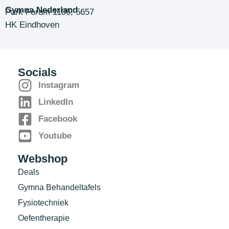
Gymna Nederland
Park Forum 1106, 5657
HK Eindhoven
Socials
Instagram
LinkedIn
Facebook
Youtube
Webshop
Deals
Gymna Behandeltafels
Fysiotechniek
Oefentherapie