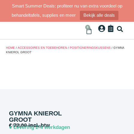
Smart Summer Deals: profiteer nu van extra voordeel op
behandeltafels, supplies en meer
Bekijk alle deals
0
HOME
/
ACCESSOIRES EN TOEBEHOREN
/
POSITIONERINGSKUSSENS
/ GYMNA
KNIEROL GROOT
GYMNA KNIEROL
GROOT
€
72,00
incl. btw
€
59,50
excl. btw
● Levering 2-4 werkdagen