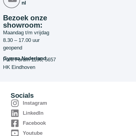
nl
Bezoek onze
showroom:
Maandag t/m vrijdag
8.30 – 17.00 uur
geopend
Gymna Nederland
Park Forum 1106, 5657
HK Eindhoven
Socials
Instagram
LinkedIn
Facebook
Youtube