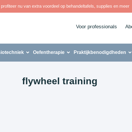
rofiteer nu van extra voordeel op behandeltafels, supplies en meer
Voor professionals
Ab
iotechniek
Oefentherapie
Praktijkbenodigdheden
flywheel training